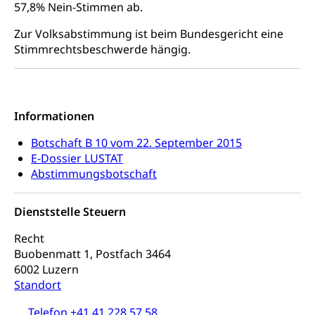
Frühe Sprachförderung
57,8% Nein-Stimmen ab.
Konsumentenschutz
Kindergarten & Basisstufe
Zur Volksabstimmung ist beim Bundesgericht eine
Konsumentenrechte, Produktsicherheit,
Frühe Förderung
Stimmrechtsbeschwerde hängig.
Preisüberwachung, Preisüberwacher,
Konsumentenorganisation, parallele Einfuhr,
regionale Erschöpfung, nationale Erschöpfung,
internationale Erschöpfung, Preisabsprache, Kartell,
Cassis-deDijon-Prinzip
Informationen
Lebensmittelkontrolle und
Krankenversicherung
Botschaft B 10 vom 22. September 2015
Verbraucherschutz
E-Dossier LUSTAT
Unfallversicherung, Berufsunfallversicherung,
Abstimmungsbotschaft
Krankheit, Unfall, Prämienverbilligung,
Krankenkasse
Dienststelle Steuern
Krankenversicherung (WAS Luzern)
Lebensmittelsicherheit
Recht
Prämienverbilligung (WAS Luzern)
sichere Lebensmittel, Lebensmittelkontrolle,
Buobenmatt 1, Postfach 3464
Lebensmittelhygiene, Produktesicherheit
Obligatorische Krankenversicherung (WAS
6002 Luzern
Luzern)
Standort
Trinkwasser
Prävention
Kranken- und Unfallversicherung
Lebensmittel
Gesundheitsvorsorge, Wellness, Unfallverhütung,
Telefon +41 41 228 57 58