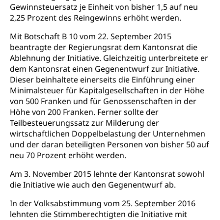
Universität
Gesundheitsmittelschule
Gewinnsteuersatz je Einheit von bisher 1,5 auf neu
Schulpflicht
Finanzielle Unterstützung für Ausbildung
Technische Hochschule, Studium,
2,25 Prozent des Reingewinns erhöht werden.
Informatikmittelschule
Hochschulstudium, Universitätsstudium,
Pflege HF oder Studium Pflege FH
Kindergarten & Basisstufe
universitäre Ausbildung, akademische Ausbildung,
Mit Botschaft B 10 vom 22. September 2015
Wirtschaftsmittelschule
Fachstelle Stipendien (beruf.lu.ch)
Hochschulbildung, Hochschule, universitäre
Förderangebote
beantragte der Regierungsrat dem Kantonsrat die
FMS und Vollzeitschulen mit BM
Hochschule, Bachelor, Master, Doktorat,
Ablehnung der Initiative. Gleichzeitig unterbreitete er
Studienbeiträge Höhere Berufsbildung
Sonderschulung
Weiterbildung, Forschung, Entwicklung,
dem Kantonsrat einen Gegenentwurf zur Initiative.
Dienstleistungen, Hochschule Luzern,
Finanzielle Unterstützung Pädagogische
Musikschulen
Dieser beinhaltete einerseits die Einführung einer
Fachhochschule Zentralschweiz, HSLU,
Hochschule PHLU
Minimalsteuer für Kapitalgesellschaften in der Höhe
Pädagogische Hochschule Luzern, PH Luzern, UniLU,
Schulferien
swissuniversities (Dachorganisation der Schweizer
von 500 Franken und für Genossenschaften in der
Stipendien Hochschule Luzern hslu
Hochschulen)
Früherziehung
Höhe von 200 Franken. Ferner sollte der
Teilbesteuerungssatz zur Milderung der
Schuldienste
swissuniversities
Vorschule
wirtschaftlichen Doppelbelastung der Unternehmen
und der daran beteiligten Personen von bisher 50 auf
Betreuungsangebote
Universität Luzern
Kindergarten, Kinderkrippe, Krippe, Kinderhort,
neu 70 Prozent erhöht werden.
Kindertagesstätte, Spielgruppe, Tagesmutter,
Schulliste
Fachstelle Hochschulbildung
Freiwilliges Kindergarten Jahr
Am 3. November 2015 lehnte der Kantonsrat sowohl
Heilpädagogische Schulen
die Initiative wie auch den Gegenentwurf ab.
Kinderbetreuung
Freiwilliger Schulsport
In der Volksabstimmung vom 25. September 2016
Freiwilliges Kindergarten Jahr
Gesundheit und Soziales
lehnten die Stimmberechtigten die Initiative mit