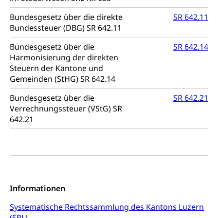
Krankheit, Unfall, Prämienverbilligung,
Krankenkasse
Bundesgesetz über die direkte
SR 642.11
Bundessteuer (DBG) SR 642.11
Krankenversicherung (WAS Luzern)
Lebensmittelsicherheit
Bundesgesetz über die
SR 642.14
Prämienverbilligung (WAS Luzern)
sichere Lebensmittel, Lebensmittelkontrolle,
Harmonisierung der direkten
Lebensmittelhygiene, Produktesicherheit
Obligatorische Krankenversicherung (WAS
Steuern der Kantone und
Luzern)
Gemeinden (StHG) SR 642.14
Trinkwasser
Prävention
Kranken- und Unfallversicherung
Lebensmittel
Gesundheitsvorsorge, Wellness, Unfallverhütung,
Bundesgesetz über die
SR 642.21
Suchtprävention, Alkoholprävention,
Verrechnungssteuer (VStG) SR
Tabakprävention, Primärprävention,
642.21
Sekundärprävention, Tertiärprävention
Darmkrebsvorsorge
Soziale Sicherheit
Kantonales Tabakpräventionsprogramm
Sozialversicherungen, Sozialpolitik,
Arbeitslosenversicherung,
Gesundheitsförderung
Mutterschaftsversicherung, Krankenversicherung,
Informationen
Unfallversicherung, Invalidenversicherung,
Prävention (Polizei)
Sozialhilfe
Systematische Rechtssammlung des Kantons Luzern
Suchtprävention
(SRL)