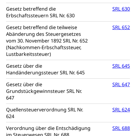
Schuldienste
swissuniversities
Vorschule
Gesetz betreffend die
SRL 630
Erbschaftssteuern SRL Nr. 630
Betreuungsangebote
Universität Luzern
Kindergarten, Kinderkrippe, Krippe, Kinderhort,
Kindertagesstätte, Spielgruppe, Tagesmutter,
Schulliste
Fachstelle Hochschulbildung
Gesetz betreffend die teilweise
SRL 652
Freiwilliges Kindergarten Jahr
Abänderung des Steuergesetzes
Heilpädagogische Schulen
vom 30. November 1892 SRL Nr. 652
Kinderbetreuung
Freiwilliger Schulsport
(Nachkommen-Erbschaftssteuer,
Freiwilliges Kindergarten Jahr
Lustbarkeitssteuer)
Gesundheit und Soziales
Frühe Sprachförderung
Gesetz über die
SRL 645
Konsumentenschutz
Kindergarten & Basisstufe
Handänderungssteuer SRL Nr. 645
Konsumentenrechte, Produktsicherheit,
Frühe Förderung
Gesetz über die
SRL 647
Preisüberwachung, Preisüberwacher,
Grundstückgewinnsteuer SRL Nr.
Konsumentenorganisation, parallele Einfuhr,
regionale Erschöpfung, nationale Erschöpfung,
647
internationale Erschöpfung, Preisabsprache, Kartell,
Cassis-deDijon-Prinzip
Quellensteuerverordnung SRL Nr.
SRL 624
624
Lebensmittelkontrolle und
Krankenversicherung
Verbraucherschutz
Verordnung über die Entschädigung
SRL 688
Unfallversicherung, Berufsunfallversicherung,
im Steuerwesen SRL Nr. 688