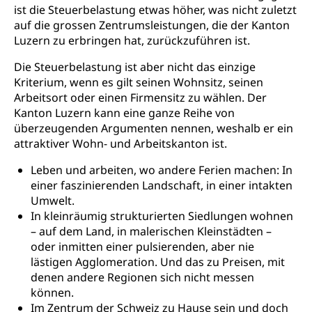
Freiwilliges Kindergarten Jahr
Gesundheit und Soziales
ist die Steuerbelastung etwas höher, was nicht zuletzt
auf die grossen Zentrumsleistungen, die der Kanton
Frühe Sprachförderung
Luzern zu erbringen hat, zurückzuführen ist.
Konsumentenschutz
Kindergarten & Basisstufe
Die Steuerbelastung ist aber nicht das einzige
Konsumentenrechte, Produktsicherheit,
Frühe Förderung
Preisüberwachung, Preisüberwacher,
Kriterium, wenn es gilt seinen Wohnsitz, seinen
Konsumentenorganisation, parallele Einfuhr,
Arbeitsort oder einen Firmensitz zu wählen. Der
regionale Erschöpfung, nationale Erschöpfung,
Kanton Luzern kann eine ganze Reihe von
internationale Erschöpfung, Preisabsprache, Kartell,
überzeugenden Argumenten nennen, weshalb er ein
Cassis-deDijon-Prinzip
attraktiver Wohn- und Arbeitskanton ist.
Lebensmittelkontrolle und
Krankenversicherung
Leben und arbeiten, wo andere Ferien machen: In
Verbraucherschutz
einer faszinierenden Landschaft, in einer intakten
Unfallversicherung, Berufsunfallversicherung,
Krankheit, Unfall, Prämienverbilligung,
Umwelt.
Krankenkasse
In kleinräumig strukturierten Siedlungen wohnen
– auf dem Land, in malerischen Kleinstädten –
Krankenversicherung (WAS Luzern)
Lebensmittelsicherheit
oder inmitten einer pulsierenden, aber nie
lästigen Agglomeration. Und das zu Preisen, mit
Prämienverbilligung (WAS Luzern)
sichere Lebensmittel, Lebensmittelkontrolle,
denen andere Regionen sich nicht messen
Lebensmittelhygiene, Produktesicherheit
Obligatorische Krankenversicherung (WAS
können.
Luzern)
Im Zentrum der Schweiz zu Hause sein und doch
Trinkwasser
Prävention