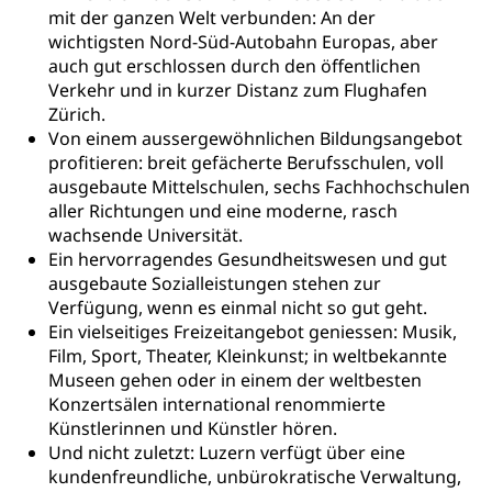
mit der ganzen Welt verbunden: An der
Kranken- und Unfallversicherung
Lebensmittel
Gesundheitsvorsorge, Wellness, Unfallverhütung,
wichtigsten Nord-Süd-Autobahn Europas, aber
Suchtprävention, Alkoholprävention,
auch gut erschlossen durch den öffentlichen
Tabakprävention, Primärprävention,
Verkehr und in kurzer Distanz zum Flughafen
Sekundärprävention, Tertiärprävention
Zürich.
Von einem aussergewöhnlichen Bildungsangebot
Darmkrebsvorsorge
Soziale Sicherheit
profitieren: breit gefächerte Berufsschulen, voll
Kantonales Tabakpräventionsprogramm
Sozialversicherungen, Sozialpolitik,
ausgebaute Mittelschulen, sechs Fachhochschulen
Arbeitslosenversicherung,
aller Richtungen und eine moderne, rasch
Gesundheitsförderung
Mutterschaftsversicherung, Krankenversicherung,
wachsende Universität.
Unfallversicherung, Invalidenversicherung,
Prävention (Polizei)
Ein hervorragendes Gesundheitswesen und gut
Sozialhilfe
ausgebaute Sozialleistungen stehen zur
Suchtprävention
Verfügung, wenn es einmal nicht so gut geht.
Kranken- und Unfallversicherung
Sucht und Drogen
Gesundheitsversorgung
Ein vielseitiges Freizeitangebot geniessen: Musik,
(gruezi.lu.ch)
Drogenabhängigkeit, Drogensucht,
Film, Sport, Theater, Kleinkunst; in weltbekannte
Medikamentenabhängigkeit,
Krankenversicherung (WAS Luzern)
Museen gehen oder in einem der weltbesten
Arzneimittelabhängigkeit, Suchtkrankheit,
Konzertsälen international renommierte
Existenzsicherung - Sozialhilfe
Drogenabhängige, Drogensüchtige,
Künstlerinnen und Künstler hören.
Betäubungsmittel, Suchtmittel, Psychopharmaka
Soziales und Gesellschaft (Dienststelle)
Und nicht zuletzt: Luzern verfügt über eine
kundenfreundliche, unbürokratische Verwaltung,
Fachstelle Sucht Region Luzern
Gesundheitsversorgung
Opferhilfe