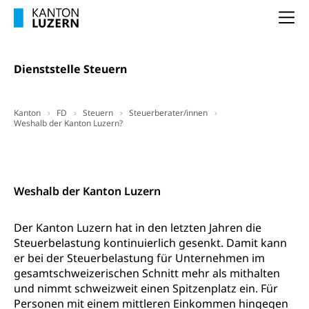
Fachklasse Grafik
Sekundarschule
Stipendien Universität Luzern unilu
Na
Universität
Gesundheitsmittelschule
Schulpflicht
Finanzielle Unterstützung für Ausbildung
Technische Hochschule, Studium,
Informatikmittelschule
Hochschulstudium, Universitätsstudium,
Pflege HF oder Studium Pflege FH
Kindergarten & Basisstufe
Dienststelle Steuern
universitäre Ausbildung, akademische Ausbildung,
Wirtschaftsmittelschule
Fachstelle Stipendien (beruf.lu.ch)
Hochschulbildung, Hochschule, universitäre
Förderangebote
FMS und Vollzeitschulen mit BM
Hochschule, Bachelor, Master, Doktorat,
Studienbeiträge Höhere Berufsbildung
Sonderschulung
Kanton
Weiterbildung, Forschung, Entwicklung,
FD
Steuern
Steuerberater/innen
Weshalb der Kanton Luzern?
Dienstleistungen, Hochschule Luzern,
Finanzielle Unterstützung Pädagogische
Musikschulen
Fachhochschule Zentralschweiz, HSLU,
Hochschule PHLU
Pädagogische Hochschule Luzern, PH Luzern, UniLU,
Kontakt
Schulferien
swissuniversities (Dachorganisation der Schweizer
Stipendien Hochschule Luzern hslu
Hochschulen)
Früherziehung
Weshalb der Kanton Luzern
Schuldienste
swissuniversities
Vorschule
Der Kanton Luzern hat in den letzten Jahren die
Betreuungsangebote
Universität Luzern
Kindergarten, Kinderkrippe, Krippe, Kinderhort,
Steuerbelastung kontinuierlich gesenkt. Damit kann
Kindertagesstätte, Spielgruppe, Tagesmutter,
Schulliste
Fachstelle Hochschulbildung
er bei der Steuerbelastung für Unternehmen im
Freiwilliges Kindergarten Jahr
gesamtschweizerischen Schnitt mehr als mithalten
Heilpädagogische Schulen
Kinderbetreuung
und nimmt schweizweit einen Spitzenplatz ein. Für
Freiwilliger Schulsport
Personen mit einem mittleren Einkommen hingegen