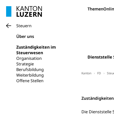
Forschungsförde
Themen
Onlin
Pilotprojekt
Erwachsenenb
Steuern
Umschulung, zwe
Grundkompetenze
Über uns
Erwachsene
Berufliche Gr
Zuständigkeiten im
Fachperson B
Lehre, Berufsfac
Steuerwesen
Dienststelle
Organisation
Allgemeinbil
Strategie
Schulen und 
Hochschule F
Bildung & Be
Berufsbildung
Kanton
FD
Steu
Fremdsprache
Weiterbildung
Studium, Hochsc
Berufsabschl
Offene Stellen
Information
Kontakt
Campus Hor
Mittelschulen
Berufslehre (
Pädagogische
Gymnasium, Hand
Zuständigkeiten
Informatikmitte
Berufsmaturi
und Vollzeitsch
Die Dienststelle