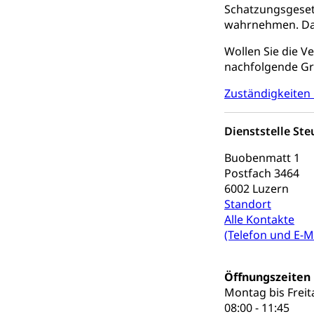
Berufsbildung
Obligatorische
Schatzungsgesetz
wahrnehmen. Dan
Fach- & Wirt
Schulpflicht, S
Psychomotorik, 
Gymnasien & 
Wollen Sie die 
nachfolgende Gra
Kantonale S
Stipendien un
Gesundheits
Zuständigkeiten
Sonderschul
Studienbeihilfe
Heilpädagogi
Stipendien U
Universität
Dienststelle Ste
Fachstelle St
Technische Hoch
Buobenmatt 1
Hochschulbildung
Finanzielle 
Postfach 3464
Hochschule Luze
6002 Luzern
(Dachorganisati
Standort
swissunivers
Alle Kontakte
Vorschule
(Telefon und E-Ma
Kindergarten, Ki
Kinderbetre
Öffnungszeiten
Montag bis Freit
Frühe Förde
Gesundheit und 
08:00 - 11:45