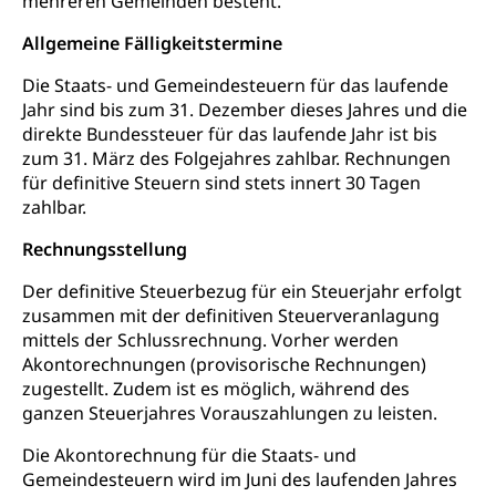
mehreren Gemeinden besteht.
Suchtprävention
Kranken- und Unfallversicherung
Sucht und Drogen
Allgemeine Fälligkeitstermine
Gesundheitsversorgung
(gruezi.lu.ch)
Drogenabhängigkeit, Drogensucht,
Die Staats- und Gemeindesteuern für das laufende
Medikamentenabhängigkeit,
Krankenversicherung (WAS Luzern)
Jahr sind bis zum 31. Dezember dieses Jahres und die
Arzneimittelabhängigkeit, Suchtkrankheit,
Existenzsicherung - Sozialhilfe
direkte Bundessteuer für das laufende Jahr ist bis
Drogenabhängige, Drogensüchtige,
Betäubungsmittel, Suchtmittel, Psychopharmaka
zum 31. März des Folgejahres zahlbar. Rechnungen
Soziales und Gesellschaft (Dienststelle)
für definitive Steuern sind stets innert 30 Tagen
Fachstelle Sucht Region Luzern
Gesundheitsversorgung
zahlbar.
Opferhilfe
Drogen (Polizei)
Gesundheitsversorgung, Spital, Pflegeinitiative,
Arbeitslosenversicherung (WAS Luzern)
Rechnungsstellung
Ambulant vor stationär, AVOS, Patientendossier
Sucht
Invalidenversicherung (WAS Luzern)
Der definitive Steuerbezug für ein Steuerjahr erfolgt
Gesundheitsversorgung
AHV / IV
zusammen mit der definitiven Steuerveranlagung
Soziale Sicherheit
mittels der Schlussrechnung. Vorher werden
Altersrente, Invalidenrente, Witwenrente,
Akontorechnungen (provisorische Rechnungen)
Sozialversicherung, Vorsorgeeinrichtung,
zugestellt. Zudem ist es möglich, während des
Pensionskasse, erste Säule, zweite Säule, dritte
Säule, Hilflosenentschädigung,
ganzen Steuerjahres Vorauszahlungen zu leisten.
Ergänzungsleistungen, Altersvorsorge,
Todesfallversicherung
Die Akontorechnung für die Staats- und
Gemeindesteuern wird im Juni des laufenden Jahres