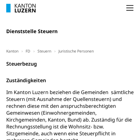
Verbraucherschutz
Unfallversicherung, Berufsunfallversicherung,
Krankheit, Unfall, Prämienverbilligung,
Na
Krankenkasse
Krankenversicherung (WAS Luzern)
Lebensmittelsicherheit
Dienststelle Steuern
Prämienverbilligung (WAS Luzern)
sichere Lebensmittel, Lebensmittelkontrolle,
Lebensmittelhygiene, Produktesicherheit
Obligatorische Krankenversicherung (WAS
Kanton
FD
Steuern
Juristische Personen
Luzern)
Trinkwasser
Prävention
Steuerbezug
Kranken- und Unfallversicherung
Lebensmittel
Gesundheitsvorsorge, Wellness, Unfallverhütung,
Suchtprävention, Alkoholprävention,
Zuständigkeiten
Tabakprävention, Primärprävention,
Sekundärprävention, Tertiärprävention
Im Kanton Luzern beziehen die Gemeinden sämtliche
Steuern (mit Ausnahme der Quellensteuern) und
Darmkrebsvorsorge
Soziale Sicherheit
rechnen diese mit den anspruchsberechtigten
Kantonales Tabakpräventionsprogramm
Gemeinwesen (Einwohnergemeinden,
Sozialversicherungen, Sozialpolitik,
Arbeitslosenversicherung,
Kirchgemeinden, Kanton, Bund) ab. Zuständig für die
Gesundheitsförderung
Mutterschaftsversicherung, Krankenversicherung,
Rechnungsstellung ist die Wohnsitz- bzw.
Unfallversicherung, Invalidenversicherung,
Sitzgemeinde, auch wenn eine Steuerpflicht in
Prävention (Polizei)
Sozialhilfe