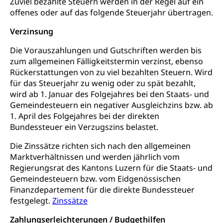
Zuviel bezahlte Steuern werden in der Regel auf ein
Förderung, Kulturausschreibungen, Kulturpreis,
offenes oder auf das folgende Steuerjahr übertragen.
Werkbeitrag, Produktionsbeitrag, Recherche,
Bildende Kunst, Angewandte Kunst, Theater/Tanz,
Verzinsung
Musik, Entwicklung, Programmbeiträge,
Filmförderung, Regionale Förderfonds,
Die Vorauszahlungen und Gutschriften werden bis
Werkankäufe, Kunstankäufe, Kunst und Bau, Schule
und Kultur, Kulturgesuche, Kulturvermittlung
zum allgemeinen Fälligkeitstermin verzinst, ebenso
Rückerstattungen von zu viel bezahlten Steuern. Wird
Kulturförderung und Vermittlung
für das Steuerjahr zu wenig oder zu spät bezahlt,
wird ab 1. Januar des Folgejahres bei den Staats- und
Angebote für Schulklassen
Mobilität
Gemeindesteuern ein negativer Ausgleichzins bzw. ab
Zentralschweizer Filmförderung
1. April des Folgejahres bei der direkten
Bundessteuer ein Verzugszins belastet.
Schiene und öffentlicher Verkehr
Schienenverkehr, Zugverkehr, Bahnverkehr,
Die Zinssätze richten sich nach den allgemeinen
Transportmittel, öffentlicher Verkehr
Marktverhältnissen und werden jährlich vom
Regierungsrat des Kantons Luzern für die Staats- und
Verkehrsverbund Luzern VVL
Schifffahrt
Gemeindesteuern bzw. vom Eidgenössischen
Finanzdepartement für die direkte Bundessteuer
Öffentlicher Verkehr Luzern Mobil
Schiffsverkehr, Binnenschifffahrt, Seeschifffahrt,
festgelegt.
Zinssätze
Flussschifffahrt
Zahlungserleichterungen / Budgethilfen
Schifffahrt (Strassenverkehrsamt)