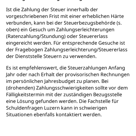
Strasse
Ist die Zahlung der Steuer innerhalb der
Autoverkehr, Lastwagenverkehr, Schwerverkehr,
vorgeschriebenen Frist mit einer erheblichen Härte
leistungsabhängige Schwerverkehrsabgabe,
Langsamverkehr, Transportmittel, Auto, Motorrad,
verbunden, kann bei der Steuerbezugsbehörde (s.
Individualverkehr
oben) ein Gesuch um Zahlungserleichterungen
(Ratenzahlung/Stundung) oder Steuererlass
zentras (Betrieb und Unterhalt LU, OW, NW,
eingereicht werden. Für entsprechende Gesuche ist
ZG)
der Fragebogen Zahlungserleichterung/Steuererlass
Persönliches
der Dienststelle Steuern zu verwenden.
Strassenverkehrsamt
Verkehr und Infrastruktur vif
Es ist empfehlenswert, die Steuerzahlungen Anfang
Zivilstand
Jahr oder nach Erhalt der provisorischen Rechnungen
Kantonsstrassen
Geburt, Heirat, Ehe, Partnerschaft, Tod,
im persönlichen Jahresbudget zu planen. Bei
Zivilstandsamt, Zivilstandsregiste
(drohenden) Zahlungsschwierigkeiten sollte vor dem
Fälligkeitstermin mit der zuständigen Bezugsstelle
Zivilstandswesen
Adoption
eine Lösung gefunden werden. Die Fachstelle für
Schuldenfragen Luzern kann in schwierigen
Adoptivkind, Adoptiveltern, Adoptionsvermittlung,
Adoptionsverfahren, elterliche Gewalt, elterliche
Situationen ebenfalls kontaktiert werden.
Sorge
Adoption
Aufenthaltsbewilligungen