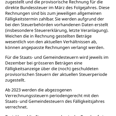
Hilfslosenentschädigung (WAS Luzern)
Behinderung
zugestellt und die provisorische Rechnung für die
direkte Bundessteuer im März des Folgejahres. Diese
AHV-Hinterlassenenrente (WAS Luzern)
Körperbehinderung, körperliche Behinderung,
Rechnungen sind bis zum jeweiligen allgemeinen
geistige Behinderung, psychische Behinderung,
AHV-Beiträge (WAS Luzern)
Fälligkeitstermin zahlbar. Sie werden aufgrund der
Erwerbsunfähigkeit, Behinderte
bei den Steuerbehörden vorhandenen Daten erstellt
Informationsstelle AHV/IV
(insbesondere Steuererklärung, letzte Veranlagung).
Inklusion im Sport
Weichen die in Rechnung gestellten Beträge
Ergänzungsleistungen (EL) (WAS Luzern)
Menschen mit Behinderungen
wesentlich von den aktuellen Verhältnissen ab,
Kultur und Medien
AHV-Altersrente (WAS Luzern)
können angepasste Rechnungen verlangt werden.
IV-Leistungen (WAS Luzern)
Archive und Bibliotheken
Für die Staats- und Gemeindesteuern wird jeweils im
Dezember bei grösseren Beträgen eine
Bücher, Bundesarchiv, Landesbibliothek
Fälligkeitsanzeige über die (noch) geschuldeten
Staatsarchiv Luzern
provisorischen Steuern der aktuellen Steuerperiode
Kulturelle Einrichtungen
zugestellt.
Zentral- und Hochschulbibliothek
Museen, Theater, Bibliotheken
Ab 2023 werden die abgezogenen
Archiv der Denkmalpflege
Dienststelle Kultur
Kulturförderung
Verrechnungssteuern periodengerecht mit den
Staats- und Gemeindesteuern des Fälligkeitsjahres
Kunst & Kultur (Luzern Tourismus)
Kulturpolitik, Sprachförderung, Denkmalpflege,
verrechnet.
kulturelles Angebot, Kulturerbe, kulturelles Erbe,
Nachwuchsförderung, Vermittlung, Selektive