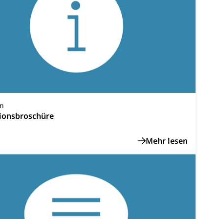
sabgabe, Langsamverkehr, Transportmittel, Auto, Motorrad,
t
Verkehr und Infrastruktur vif
Kantonsstrassen
on
ionsbroschüre
ewalt, elterliche Sorge