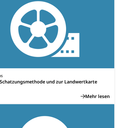
Denkmalpflege
ulturelles Erbe, Nachwuchsförderung, Vermittlung, Selektive
, Recherche, Bildende Kunst, Angewandte Kunst,
örderfonds, Werkankäufe, Kunstankäufe, Kunst und Bau,
alschweizer Filmförderung
os
r Schatzungsmethode und zur Landwertkarte