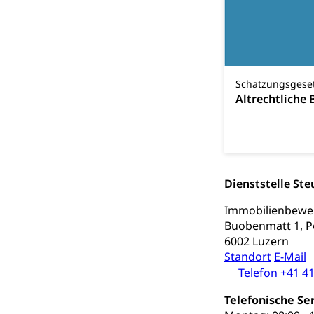
Religionsviel
Sport
Freizeitaktivitä
Olympiateam
Tiere
Schatzungsgesetz
Altrechtliche
Sportförder
Haustiere, Heimt
Tierschutz
Todesfall
Hunde
Bestattung, Beer
Dienststelle Ste
Ärztliche To
Immobilienbewe
Sicherheit
Buobenmatt 1, P
6002 Luzern
Armee
Standort
E-Mail
Telefon +41 41
Militär, Militärd
Wehrpflichtersa
Telefonische Se