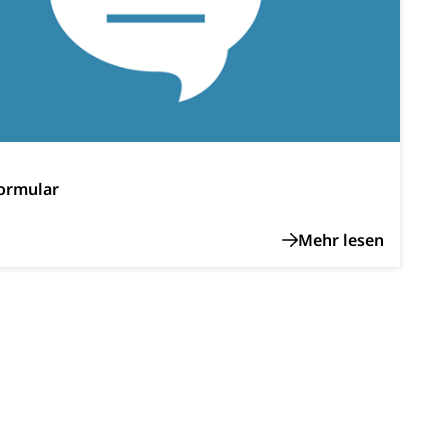
n, Sprengstoffe und Pyrotechnik
rzeugausweis)
Namensänderungen
rgerrechts, Verlust des Bürgerrechts,
ormular
h)
 und Jugendliche (WAS Luzern)
reuung von Angehörigen (WAS Luzern)