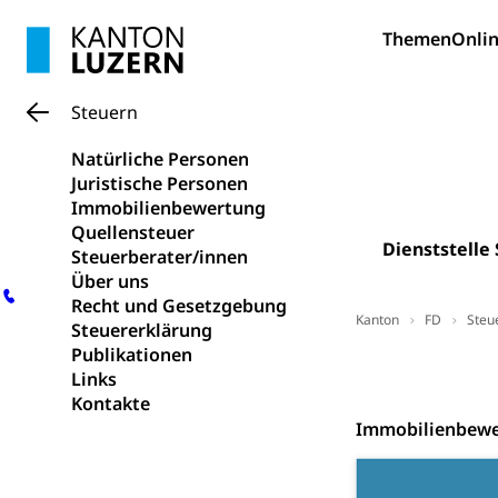
Drogensüchtige,
Invalidenver
Themen
Onlin
Fachstelle S
Gesundheitsv
Gesundheitsverso
Steuern
Gesundheits
AHV / IV
Natürliche Personen
Juristische Personen
Altersrente, Inv
Immobilienbewertung
Hilflosenentsch
Quellensteuer
Dienststelle
Steuerberater/innen
Hilfslosenen
Behinderung
Über uns
Informations
Körperbehinderu
Recht und Gesetzgebung
Kanton
FD
Steu
Steuererklärung
IV-Leistunge
Inklusion im
Publikationen
Kontakt
Links
Kultur und Medi
Kontakte
Immobilienbew
Archive und B
Bücher, Bundesa