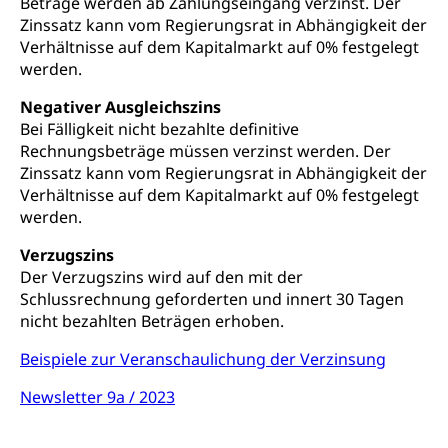
Beträge werden ab Zahlungseingang verzinst. Der
Erwachsenenmatura
Berufliche Grundbildung
Zinssatz kann vom Regierungsrat in Abhängigkeit der
Bildungsgutscheine Grundkompetenzen
Lehre, Berufsfachschule, Lehrbetrieb, Lehrvertrag,
Verhältnisse auf dem Kapitalmarkt auf 0% festgelegt
Berufsberatung, Qualifikationsverfahren,
werden.
Bildung & Berufsabschluss für Erwachsene
Berufswahl & Berufsberatung, Schnupperlehre und
Lehrstellensuche, Berufsmaturität,
Negativer Ausgleichszins
Fachperson Betreuung (verkürzte
Brückenangebote, Zugewanderte & Arbeitsmarkt,
Bei Fälligkeit nicht bezahlte definitive
Grundbildung)
Fachstelle Berufsbildung
Rechnungsbeträge müssen verzinst werden. Der
Fachperson Gesundheit (verkürzte
Zinssatz kann vom Regierungsrat in Abhängigkeit der
Schulen und Berufsbildungszentren
Hochschule Fachhochschule
Grundbildung)
Verhältnisse auf dem Kapitalmarkt auf 0% festgelegt
Integrationsvorlehre INVOL Zentralschweiz
werden.
Studium, Hochschulstudium, tertiäre Bildung
Allgemeinbildung für Erwachsene
Fremdsprachen in der Berufslehre –
Verzugszins
Berufsberatung (berufsberatung.ch)
Campus Horw
Mittelschulen
MobiLingua
Der Verzugszins wird auf den mit der
Grundkompetenzen (einfach-besser.ch)
Campus Horw (HSLU)
Gymnasium, Handelsmittelschule, Sekundarstufe II,
Schlussrechnung geforderten und innert 30 Tagen
Informationen für Lernende und Gesetzliche
Kantonsschule, Fachmittelschule, Fachmatura,
nicht bezahlten Beträgen erhoben.
Bildung & Berufsabschluss für Erwachsene
Fachstelle Hochschulbildung
Vertreter
Fachklasse Grafik Luzern, Berufsmatura,
Informatikmittelschule, Fachmittelschulzentrum
Beispiele zur Veranschaulichung der Verzinsung
Lehre nach dem Gymnasium
Hochschulen
Informationen für zugewanderte Personen
FMS, Fachmittelschulen, Vollzeitschulen mit
Berufsmatura BM, Aufnahmebedingungen FMS und
Höhere Berufsbildung
Hochschule Luzern HSLU
Schnupperlehre & Lehrstellensuche
Newsletter 9a / 2023
Vollzeitschulen mit BM
Berufsabschluss für Erwachsene
Pädagogische Hochschule Luzern, PH Luzern
Beruf & Weiterbildung (beruf.lu.ch)