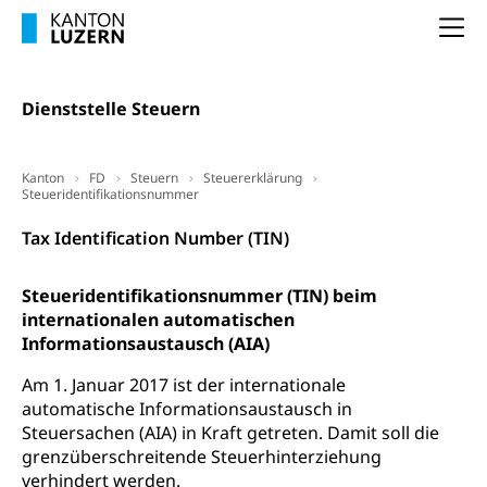
Forschungsförderung, Wissenschaftsmarketing,
Na
Wissenschaft, Forschung, Entwicklung, Projekte
Pilotprojekte Klima
Erwachsenenbildung und Weiterbildung
Dienststelle Steuern
Innovative Projekte Landwirtschaft und
Umschulung, zweiter Bildungsweg,
Nachdiplomstudium, Zusatzlehre, Höhere
Wald
Berufsbildung, Berufsmatura nach Lehre,
Kanton
FD
Steuern
Steuererklärung
Projektförderung Universität Luzern unilu
Neuorientierung, Grundkompetenzen,
Steueridentifikationsnummer
Berufsberatung, Standortbestimmung,
Studienberatung, Beratung und Unterstützung,
Tax Identification Number (TIN)
Berufsabschluss für Erwachsene
Steueridentifikationsnummer (TIN) beim
Erwachsenenmatura
Berufliche Grundbildung
internationalen automatischen
Bildungsgutscheine Grundkompetenzen
Lehre, Berufsfachschule, Lehrbetrieb, Lehrvertrag,
Informationsaustausch (AIA)
Berufsberatung, Qualifikationsverfahren,
Bildung & Berufsabschluss für Erwachsene
Berufswahl & Berufsberatung, Schnupperlehre und
Am 1. Januar 2017 ist der internationale
Lehrstellensuche, Berufsmaturität,
automatische Informationsaustausch in
Fachperson Betreuung (verkürzte
Brückenangebote, Zugewanderte & Arbeitsmarkt,
Steuersachen (AIA) in Kraft getreten. Damit soll die
Grundbildung)
Fachstelle Berufsbildung
grenzüberschreitende Steuerhinterziehung
Fachperson Gesundheit (verkürzte
verhindert werden.