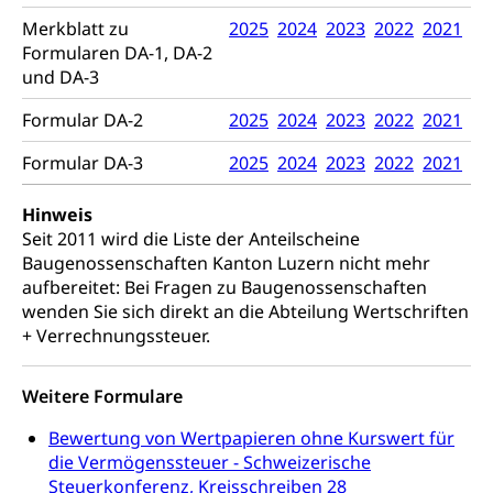
Konsumentenschutz
Merkblatt zu
2025
2024
2023
2022
2021
Kindergarten & Basisstufe
Formularen DA-1, DA-2
Konsumentenrechte, Produktsicherheit,
Frühe Förderung
und DA-3
Preisüberwachung, Preisüberwacher,
Konsumentenorganisation, parallele Einfuhr,
Formular DA-2
regionale Erschöpfung, nationale Erschöpfung,
2025
2024
2023
2022
2021
internationale Erschöpfung, Preisabsprache, Kartell,
Cassis-deDijon-Prinzip
Formular DA-3
2025
2024
2023
2022
2021
Lebensmittelkontrolle und
Krankenversicherung
Hinweis
Verbraucherschutz
Seit 2011 wird die Liste der Anteilscheine
Unfallversicherung, Berufsunfallversicherung,
Baugenossenschaften Kanton Luzern nicht mehr
Krankheit, Unfall, Prämienverbilligung,
aufbereitet: Bei Fragen zu Baugenossenschaften
Krankenkasse
wenden Sie sich direkt an die Abteilung Wertschriften
Krankenversicherung (WAS Luzern)
+ Verrechnungssteuer.
Lebensmittelsicherheit
Prämienverbilligung (WAS Luzern)
sichere Lebensmittel, Lebensmittelkontrolle,
Lebensmittelhygiene, Produktesicherheit
Weitere Formulare
Obligatorische Krankenversicherung (WAS
Luzern)
Bewertung von Wertpapieren ohne Kurswert für
Trinkwasser
Prävention
die Vermögenssteuer - Schweizerische
Kranken- und Unfallversicherung
Lebensmittel
Gesundheitsvorsorge, Wellness, Unfallverhütung,
Steuerkonferenz, Kreisschreiben 28