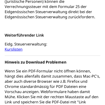
(Juristische Personen) können die
Sucht
Invalidenversicherung (WAS Luzern)
Verrechnungssteuer mit dem Formular 25 der
Gesundheitsversorgung
AHV / IV
Eidgenössischen Steuerverwaltung direkt bei der
Soziale Sicherheit
Eidgenössischen Steuerverwaltung zurückfordern.
Altersrente, Invalidenrente, Witwenrente,
Sozialversicherung, Vorsorgeeinrichtung,
Pensionskasse, erste Säule, zweite Säule, dritte
Säule, Hilflosenentschädigung,
Weiterführender Link
Ergänzungsleistungen, Altersvorsorge,
Todesfallversicherung
Eidg. Steuerverwaltung:
Kurslisten
Hilfslosenentschädigung (WAS Luzern)
Behinderung
AHV-Hinterlassenenrente (WAS Luzern)
Körperbehinderung, körperliche Behinderung,
Hinweis zu Download Problemen
geistige Behinderung, psychische Behinderung,
AHV-Beiträge (WAS Luzern)
Erwerbsunfähigkeit, Behinderte
Wenn Sie ein PDF-Formular nicht öffnen können,
Informationsstelle AHV/IV
hängt dies allenfalls damit zusammen, dass Mac-PC's,
Inklusion im Sport
aber auch diverse Browser wie z.B. Firefox und
Ergänzungsleistungen (EL) (WAS Luzern)
Menschen mit Behinderungen
Chrome standardmässig für PDF Dateien eine
Kultur und Medien
AHV-Altersrente (WAS Luzern)
Vorschau anzeigen. Webformulare haben damit
Mühe. Klicken Sie mit der rechten Maustaste auf den
IV-Leistungen (WAS Luzern)
Archive und Bibliotheken
Link und speichern Sie die PDF-Datei mit "Link