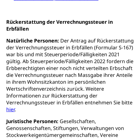
Suchtprävention, Alkoholprävention,
Tabakprävention, Primärprävention,
Sekundärprävention, Tertiärprävention
Rückerstattung der Verrechnungssteuer in
Darmkrebsvorsorge
Soziale Sicherheit
Erbfällen
Kantonales Tabakpräventionsprogramm
Sozialversicherungen, Sozialpolitik,
Natürliche Personen:
Der Antrag auf Rückerstattung
Arbeitslosenversicherung,
der Verrechnungssteuer in Erbfällen (Formular S-167)
Gesundheitsförderung
Mutterschaftsversicherung, Krankenversicherung,
war bis und mit Steuerperiode/Fälligkeiten 2021
Unfallversicherung, Invalidenversicherung,
Prävention (Polizei)
gültig. Ab Steuerperiode/Fälligkeiten 2022 fordern die
Sozialhilfe
Erbberechtigten einer noch nicht verteilten Erbschaft
Suchtprävention
Kranken- und Unfallversicherung
die Verrechnungssteuer nach Massgabe ihrer Anteile
Sucht und Drogen
Gesundheitsversorgung
(gruezi.lu.ch)
in ihrem Wohnsitzkanton im persönlichen
Drogenabhängigkeit, Drogensucht,
Wertschriftenverzeichnis zurück. Weitere
Medikamentenabhängigkeit,
Krankenversicherung (WAS Luzern)
Informationen zur Rückerstattung der
Arzneimittelabhängigkeit, Suchtkrankheit,
Verrechnungssteuer in Erbfällen entnehmen Sie bitte
Existenzsicherung - Sozialhilfe
Drogenabhängige, Drogensüchtige,
hier
Betäubungsmittel, Suchtmittel, Psychopharmaka
.
Soziales und Gesellschaft (Dienststelle)
Juristische Personen:
Gesellschaften,
Fachstelle Sucht Region Luzern
Gesundheitsversorgung
Opferhilfe
Genossenschaften, Stiftungen, Verwaltungen von
Drogen (Polizei)
Gesundheitsversorgung, Spital, Pflegeinitiative,
Arbeitslosenversicherung (WAS Luzern)
Stockwerkeigentümergemeinschaften, Vereine
Ambulant vor stationär, AVOS, Patientendossier