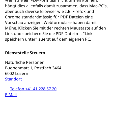
Wenn Sie ein PDF-Formular nicht öffnen können,
Finanzielle Unterstützung Pädagogische
Musikschulen
Fachhochschule Zentralschweiz, HSLU,
hängt dies allenfalls damit zusammen, dass Mac-PC's,
Hochschule PHLU
Pädagogische Hochschule Luzern, PH Luzern, UniLU,
Schulferien
aber auch diverse Browser wie z.B. Firefox und
swissuniversities (Dachorganisation der Schweizer
Stipendien Hochschule Luzern hslu
Chrome standardmässig für PDF Dateien eine
Hochschulen)
Früherziehung
Vorschau anzeigen. Webformulare haben damit
Schuldienste
Mühe. Klicken Sie mit der rechten Maustaste auf den
swissuniversities
Vorschule
Link und speichern Sie die PDF-Datei mit "Link
Betreuungsangebote
Universität Luzern
Kindergarten, Kinderkrippe, Krippe, Kinderhort,
speichern unter" zuerst auf dem eigenen PC.
Kindertagesstätte, Spielgruppe, Tagesmutter,
Schulliste
Fachstelle Hochschulbildung
Freiwilliges Kindergarten Jahr
Dienststelle Steuern
Heilpädagogische Schulen
Kinderbetreuung
Freiwilliger Schulsport
Natürliche Personen
Freiwilliges Kindergarten Jahr
Buobenmatt 1, Postfach 3464
Gesundheit und Soziales
6002 Luzern
Frühe Sprachförderung
Standort
Konsumentenschutz
Kindergarten & Basisstufe
Telefon +41 41 228 57 20
Konsumentenrechte, Produktsicherheit,
Frühe Förderung
Preisüberwachung, Preisüberwacher,
E-Mail
Konsumentenorganisation, parallele Einfuhr,
regionale Erschöpfung, nationale Erschöpfung,
internationale Erschöpfung, Preisabsprache, Kartell,
Cassis-deDijon-Prinzip